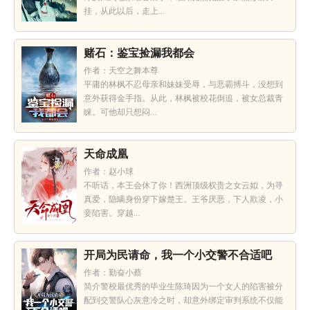
挂，从此以后，走上...
赌石：鉴宝捡漏我都会
作者：天空之舞本尊
平庸的林枫不忍母亲和妹妹受辱，与恶霸搏斗，没想到
意外获得金手指。从此，林枫被校花倒追，被女总裁青
睐。可他却只想闷...
天命成凰
作者：赵小球
不听话，本王会休了你！西洲顶级权贵之女云姒，为寻
真爱，隐瞒身份穿下嫁楚王。王爷厌恶，下人欺凌，小
妾陷害。穿越...
开局为民请命，我一个小交警不合适吧
作者：勤奋小蔡
简介警校最优秀的毕业生陈琦因为一个女人的陷害被分
配到交警队心灰意冷之时，却意外绑定审判系统不仅能