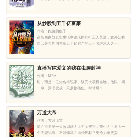
从炒股到五千亿富豪
作者：跑路的虫子
高智商商战真实生活穷途末路的打工人吴潇，意外知晓
自己是大周国首富五千亿财产的三十名继承人之一...
直播写纯爱文的我在虫族封神
作者：MRA
时寸瑾是一位知名小说家。谈完大项目当晚，他眼一闭
一睁，穿书变成一只废物雄虫。时寸瑾？...
万道大帝
作者：玄月飞雪
简介祖界第一天骄因获无上至宝被害，重生为下界面一
个无能纨绔。不能修武？退婚废材？更沦为家族弃