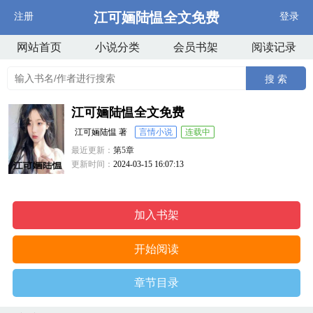
江可婳陆愠全文免费
注册
登录
网站首页
小说分类
会员书架
阅读记录
搜 索
江可婳陆愠全文免费
江可婳陆愠 著
言情小说
连载中
最近更新：
第5章
更新时间：
2024-03-15 16:07:13
加入书架
开始阅读
章节目录