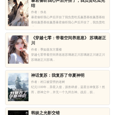
暴君偷听我心声后开挂了，我负责吃瓜完
结
作者：佚名
暴君偷听我心声后开挂了我负责吃瓜嬴墨慕枝嬴墨慕枝
慕枝嬴墨慕枝嬴墨暴君偷听我心声后开挂了，我负责吃
瓜...
《穿越七零：带着空间养崽崽》 苏璃谢正
川
作者：季如葵东方重楼
穿越七零带着空间养崽崽苏璃谢正川苏璃谢正川谢正川
苏璃谢正川苏璃...
神话复苏：我复苏了华夏神明
作者：村口被雷劈的老树
纪元1100年，异星入侵，源兽肆虐，蓝星古神复苏！然
而，群神之中，并无一个九州古神。战后，损...
韩娱之光影交错