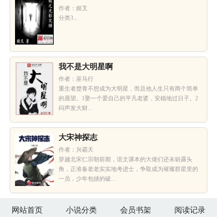
作者：姬叉
分类3...
我不是大明星啊
作者：巫马行
重生者楚青不想成为大明星，而且他人生只有两个简单
的愿望。1娶一个爱自己的平凡老婆，安稳地过日子。2
闷声发大财...
大宋神探志
作者：兴霸天
穿越北宋仁宗朝前期，语文课本的大佬们还未崭露头
角，正准备老老实实地考进士，争取成为璀璨群星里的
一员，少年包拯的破...
网站首页
小说分类
会员书架
阅读记录