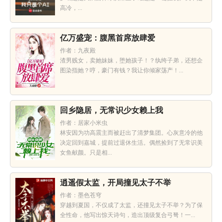
高冷，...
亿万盛宠：腹黑首席放肆爱
作者：九夜殿
渣男贱女，卖她妹妹，堕她孩子！？纨绔子弟，还想企
图染指她？哼，豪门有钱？我让你倾家荡产！...
回乡隐居，无常识少女赖上我
作者：居家小米虫
林安因为功高震主而被赶出了清梦集团。心灰意冷的他
决定回到嘉城，提前过退休生活。偶然捡到了无常识美
女鱼献颜。只是相...
逍遥假太监，开局撞见太子不举
作者：墨色苍穹
穿越到夏国，不仅成了太监，还撞见太子不举？为了保
全性命，他写出惊天诗句，造出顶级复合弓弩！一...