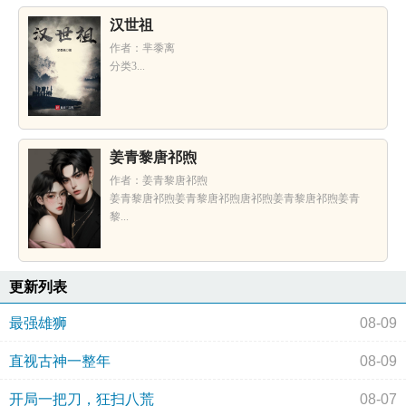
汉世祖
作者：芈黍离
分类3...
姜青黎唐祁煦
作者：姜青黎唐祁煦
姜青黎唐祁煦姜青黎唐祁煦唐祁煦姜青黎唐祁煦姜青
黎...
更新列表
最强雄狮
08-09
直视古神一整年
08-09
开局一把刀，狂扫八荒
08-07