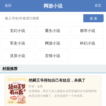
网游小说
返回
首页
搜 索
玄幻小说
重生小说
都市小说
军史小说
网游小说
科幻小说
灵异小说
言情小说
封面推荐
绝嗣王爷得知自己有娃后，杀疯了
作者：会散
女强萌娃，男主工具人顾画从末世穿越到古代就替猝死
的原主把大佬睡了。还无奈接手一个外表风...