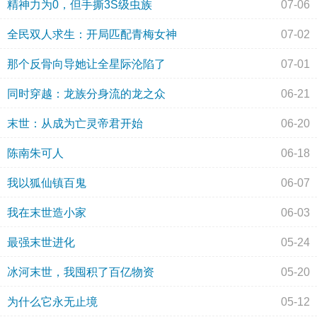
精神力为0，但手撕3S级虫族
07-06
全民双人求生：开局匹配青梅女神
07-02
那个反骨向导她让全星际沦陷了
07-01
同时穿越：龙族分身流的龙之众
06-21
末世：从成为亡灵帝君开始
06-20
陈南朱可人
06-18
我以狐仙镇百鬼
06-07
我在末世造小家
06-03
最强末世进化
05-24
冰河末世，我囤积了百亿物资
05-20
为什么它永无止境
05-12