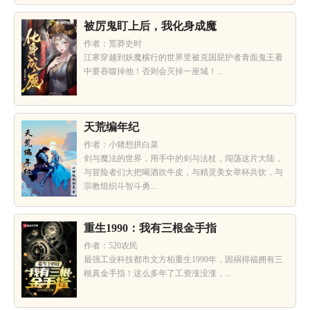
被厉鬼盯上后，我化身成魔
作者：荒莽史时
江寒穿越到妖魔横行的世界里被克国屁护者青面鬼王看
中要吞噬掉他！否则会灭掉一座城！...
天荒编年纪
作者：小猪想拱白菜
剑与魔法的世界，用手中的剑与法杖，闯荡这片大陆，
与冒险者们大把喝酒吹牛皮，与精灵美女举杯共饮，与
宗教组织斗智斗勇...
重生1990：我有三根金手指
作者：520农民
最强工业科技都市文方柏重生1990年，因祸得福拥有三
根真金手指！这么多年了工资涨没涨，...