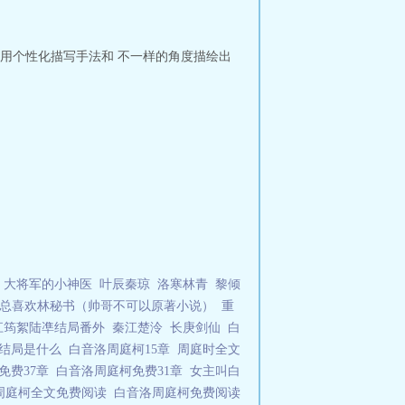
用个性化描写手法和 不一样的角度描绘出
大将军的小神医
叶辰秦琼
洛寒林青
黎倾
总喜欢林秘书（帅哥不可以原著小说）
重
江筠絮陆凖结局番外
秦江楚泠
长庚剑仙
白
柯结局是什么
白音洛周庭柯15章
周庭时全文
免费37章
白音洛周庭柯免费31章
女主叫白
周庭柯全文免费阅读
白音洛周庭柯免费阅读