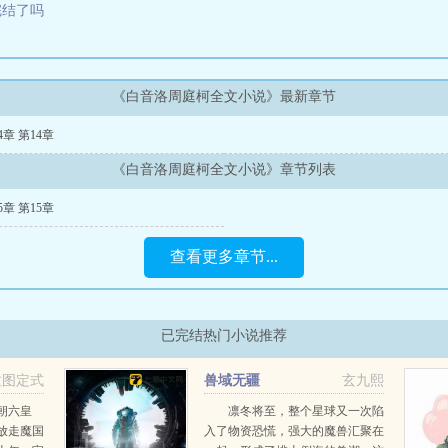
完结了吗
《白音洛周庭柯全文小说》最新章节
4章 第14章
《白音洛周庭柯全文小说》章节列表
5章 第15章
查看更多章节...
已完结热门小说推荐
拉图定式
兽域无疆
玄九熙
朝六皇
凛冬将至，整个星球又一次陷
放走魔国
入了物资恐慌，强大的魔兽汇聚在