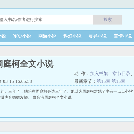
搜索
小说
军史小说
网游小说
科幻小说
灵异小说
言情小说
周庭柯全文小说
动 作：
加入书架
、
章节目录
3-15 16:05:58
最新章节：
第15章 第15章
发红。三年了，她陪在周庭柯身边三年了。她以为周庭柯对她至少有一点点心软
微声音微微发颤。 白音洛周庭柯全文小说