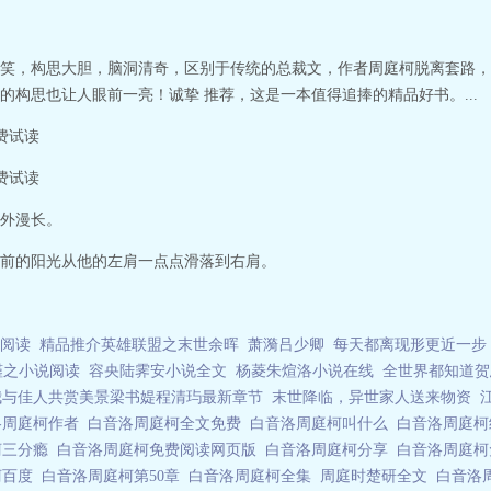
笑，构思大胆，脑洞清奇，区别于传统的总裁文，作者周庭柯脱离套路，
构思也让人眼前一亮！诚挚 推荐，这是一本值得追捧的精品好书。...
费试读
费试读
外漫长。
前的阳光从他的左肩一点点滑落到右肩。
阅读
精品推介英雄联盟之末世余晖
萧漪吕少卿
每天都离现形更近一步
槿之小说阅读
容央陆霁安小说全文
杨菱朱煊洛小说在线
全世界都知道贺
我与佳人共赏美景梁书媞程清玙最新章节
末世降临，异世家人送来物资
洛周庭柯作者
白音洛周庭柯全文免费
白音洛周庭柯叫什么
白音洛周庭
柯三分瘾
白音洛周庭柯免费阅读网页版
白音洛周庭柯分享
白音洛周庭柯
柯百度
白音洛周庭柯第50章
白音洛周庭柯全集
周庭时楚研全文
白音洛