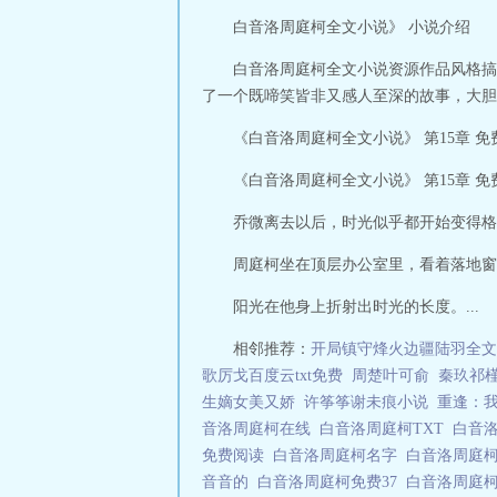
白音洛周庭柯全文小说》 小说介绍
白音洛周庭柯全文小说资源作品风格搞
了一个既啼笑皆非又感人至深的故事，大胆的
《白音洛周庭柯全文小说》 第15章 免
《白音洛周庭柯全文小说》 第15章 免
乔微离去以后，时光似乎都开始变得格
周庭柯坐在顶层办公室里，看着落地窗
阳光在他身上折射出时光的长度。...
相邻推荐：
开局镇守烽火边疆陆羽全文
歌厉戈百度云txt免费
周楚叶可俞
秦玖祁
生嫡女美又娇
许筝筝谢未痕小说
重逢：
音洛周庭柯在线
白音洛周庭柯TXT
白音
免费阅读
白音洛周庭柯名字
白音洛周庭
音音的
白音洛周庭柯免费37
白音洛周庭