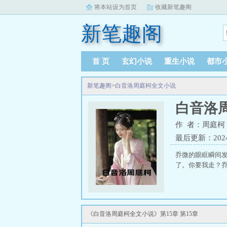
将本站设为首页
收藏新笔趣阁
新笔趣阁
首 页
玄幻小说
重生小说
都市
新笔趣阁
>
白音洛周庭柯全文小说
白音洛
作 者：周庭柯
最后更新：2024-0
乔微的眼眶瞬间
了。你要我走？乔
《白音洛周庭柯全文小说》第15章 第15章