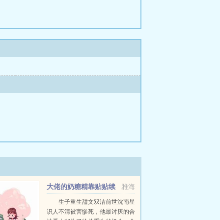
大佬的奶糖精靠贴贴续
雅海
命
生子重生甜文双洁前世沈南星
识人不清被害惨死，他最讨厌的合