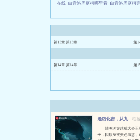
在线
白音洛周庭柯哪里看
白音洛周庭柯
第15章 第15章
第1
第14章 第14章
第1
逢凶化吉，从九
柏
龙夺嫡开始
陆鸣渊穿越成大炎王
子，因原身被美色蛊惑，