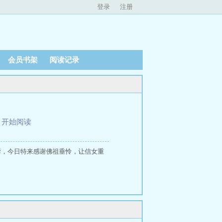
登录
注册
会员书架
阅读记录
、
开始阅读
蓉，今日特来感谢佛祖垂怜，让信女重