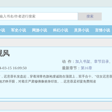
搜索
小说
军史小说
网游小说
科幻小说
灵异小说
言情小说
砚风
动 作：
加入书架
、
章节目录
3-15 16:09:50
最新章节：
第16章
前，迟意蓉长发盘起，穿着湖青色旗袍虔诚跪在蒲团上，双手合十。“信女迟意
她才睁开眼，对着庄严肃穆佛像俯身叩首。... 迟意蓉孟祁宴免费阅读