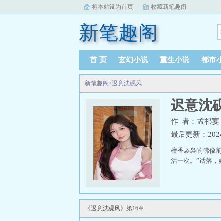
将本站设为首页
收藏新笔趣阁
新笔趣阁
首 页
玄幻小说
重生小说
都市
新笔趣阁
>
迟意沈砚风
迟意沈
作 者：孟祁宴
最后更新：2024-0
檀香袅袅的佛像
活一次。”话落，
《迟意沈砚风》第16章