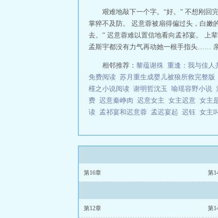
艰难地敲下一个字。“好。” 不想刚回
掌猝不及防。 迟意蓉被扇得偏过头，白嫩
去。” 迟意蓉难以置信地看向孟祁宴。 
孟斯宇都没有力气再动她一根手指头…… 亲
相邻推荐：
黎蕴谢殊
重逢：我与佳人
免费阅读
苏月重生成婴儿被狼所救完整版
槿之小说阅读
谢明哲沈玉
喻瑶容野小说
费
迟意秦峥肉
迟意女主
女主迟意
女主
读
孟祁宴和迟意蓉
孟迟宴起
迟钰
女主
第16章
第1
第12章
第1