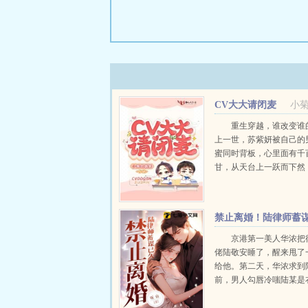
CV大大请闭麦
小
重生穿越，谁改变谁
上一世，苏紫妍被自己的
蜜同时背板，心里面有千
甘，从天台上一跃而下然
得偿所愿，重生到七年前
有重新开始的机会，她一
害过她的人付出代价。...
禁止离婚！陆律师蓄
已久
京港第一美人华浓把
佬陆敬安睡了，醒来甩了
给他。第二天，华浓求到
前，男人勾唇冷嗤陆某是
兽，只值一块钱？华浓面
嘻，心里mmp陆少可能不