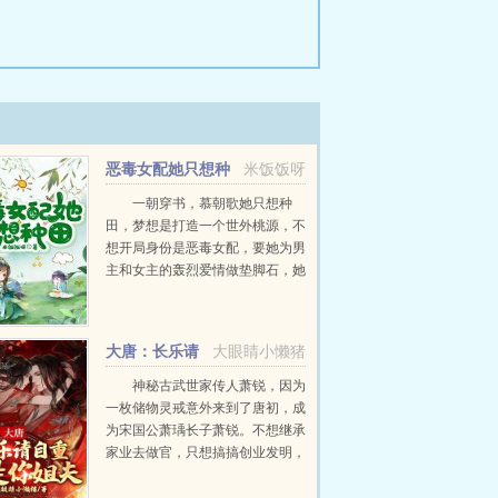
恶毒女配她只想种
米饭饭呀
田
一朝穿书，慕朝歌她只想种
田，梦想是打造一个世外桃源，不
想开局身份是恶毒女配，要她为男
主和女主的轰烈爱情做垫脚石，她
口吐芬芳转身就跑。重生原著女主
秋季狩猎马上到了，恶毒的庶出妹
妹去城外住肯定想要设局暗算
大唐：长乐请
大眼睛小懒猪
我！...
自重，我是你姐夫
神秘古武世家传人萧锐，因为
一枚储物灵戒意外来到了唐初，成
为宋国公萧瑀长子萧锐。不想继承
家业去做官，只想搞搞创业发明，
靠着各种科技与狠活征服大唐，成
为世界首富。却意外被皇帝发掘，