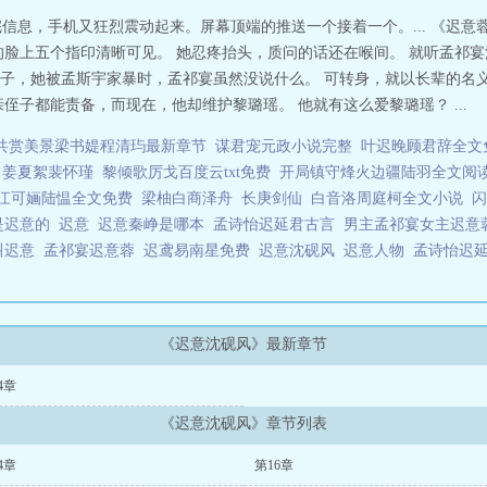
完信息，手机又狂烈震动起来。屏幕顶端的推送一个接着一个。... 《迟意蓉
的脸上五个指印清晰可见。 她忍疼抬头，质问的话还在喉间。 就听孟祁宴
上辈子，她被孟斯宇家暴时，孟祁宴虽然没说什么。 可转身，就以长辈的
侄子都能责备，而现在，他却维护黎璐瑶。 他就有这么爱黎璐瑶？ ...
共赏美景梁书媞程清玙最新章节
谋君宠元政小说完整
叶迟晚顾君辞全文
姜夏絮裴怀瑾
黎倾歌厉戈百度云txt免费
开局镇守烽火边疆陆羽全文阅
江可婳陆愠全文免费
梁柚白商泽舟
长庚剑仙
白音洛周庭柯全文小说
闪
是迟意的
迟意
迟意秦峥是哪本
孟诗怡迟延君古言
男主孟祁宴女主迟
叫迟意
孟祁宴迟意蓉
迟鸢易南星免费
迟意沈砚风
迟意人物
孟诗怡迟
《迟意沈砚风》最新章节
4章
《迟意沈砚风》章节列表
4章
第16章