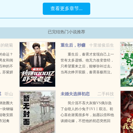
查看更多章节...
已完结热门小说推荐
菊的晓菊
重生后，秒赚
十里坡俊后生
1000亿吓哭老婆
的命运？
重生后，秦霄才发现自己上一
男友和闺
世有太多遗憾。他无力改变曾经，
百种的不
只希望重来之后，能够弥补过去。
，苏紫妍
当再次睁开双眼，秦霄喜极而泣。
，一切都
期货交易，房产投资，金融并购，
定会要伤
跨国贸易，通通纳入麾下！老婆，
女儿，你们等着...
谋
听山
未婚夫选择初恋
二手科技
后，我跟竹马领证
律政圈大
简介混不吝大灰狼VS偶尔急
一块钢镚
了会咬人的小兔子1V1丨双洁。初
陆敬安跟
心喜欢谢冕很多年，如愿以偿和他
衣冠禽
谈婚论嫁，不想他的初恋突然回
上笑嘻
国，一时脑热，她在闺蜜的怂恿下
知道，衣
一不做二不休。结果招惹上离经叛