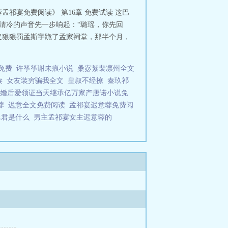
孟祁宴免费阅读》 第16章 免费试读 这巴
清冷的声音先一步响起：“璐瑶，你先回
名义狠狠罚孟斯宇跪了孟家祠堂，那半个月，
免费
许筝筝谢未痕小说
桑宓絮裴凛州全文
读
女友装穷骗我全文
皇叔不经撩
秦玖祁
婚后爱领证当天继承亿万家产唐诺小说免
意蓉
迟意全文免费阅读
孟祁宴迟意蓉免费阅
延君是什么
男主孟祁宴女主迟意蓉的