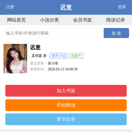
迟意
注册
登录
网站首页
小说分类
会员书架
阅读记录
搜 索
迟意
孟祁宴 著
都市小说
连载中
最近更新：
第16章
更新时间：
2024-03-15 16:09:50
加入书架
开始阅读
章节目录