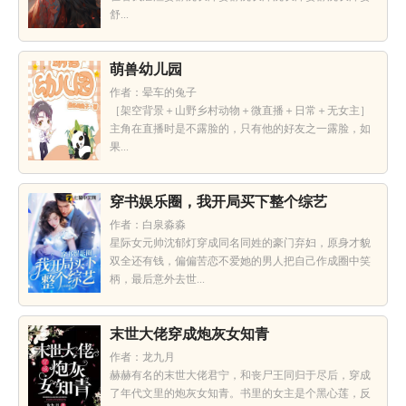
舒...
萌兽幼儿园
作者：晕车的兔子
［架空背景＋山野乡村动物＋微直播＋日常＋无女主］
主角在直播时是不露脸的，只有他的好友之一露脸，如
果...
穿书娱乐圈，我开局买下整个综艺
作者：白泉淼淼
星际女元帅沈郁灯穿成同名同姓的豪门弃妇，原身才貌
双全还有钱，偏偏苦恋不爱她的男人把自己作成圈中笑
柄，最后意外去世...
末世大佬穿成炮灰女知青
作者：龙九月
赫赫有名的末世大佬君宁，和丧尸王同归于尽后，穿成
了年代文里的炮灰女知青。书里的女主是个黑心莲，反