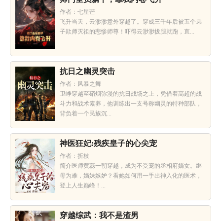
作者：七星芒
飞升当天，云渺渺意外穿越了。穿成三千年后被五个弟
子欺师灭祖的悲惨师尊！吓得云渺渺拔腿就跑，直...
抗日之幽灵突击
作者：风暴之舞
卫峥穿越至硝烟弥漫的抗日战场之上，凭借着高超的战
斗力和战术素养，他训练出一支号称幽灵的特种部队，
背负着一个民族沉...
神医狂妃:残疾皇子的心尖宠
作者：折枝
简介医师黄蕊一朝穿越，成为不受宠的丞相府嫡女。继
母为难，嫡妹嫉妒？看她如何用一手出神入化的医术，
登上人生巅峰！...
穿越综武：我不是渣男