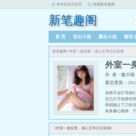
将本站设为首页
收藏新笔趣阁
新笔趣阁
首 页
玄幻小说
重生小说
都市
新笔趣阁
>
外室一身反骨，读心王爷日日添堵
外室一
作 者：嗷大喵
最后更新：2024-0
虽然不会打骂他
念已久可他曾经
营硝烟之下刀剑
有多撕心裂肺，宁
《外室一身反骨，读心王爷日日添堵》