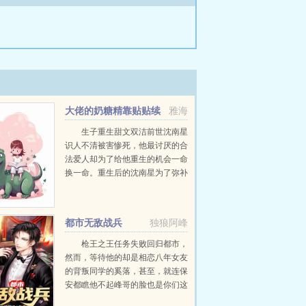
大佬的奶糖精靠贴贴续
雅海
命
生子重生甜文双洁前世沈南星
识人不清被害惨死，他最讨厌的合
法爱人却为了给他重生的机会一命
换一命。重生后的沈南星为了弥补
前世的过错，决定狠狠宠霍行舟。
他追在男人身后老公，你的小宝贝
送上门了。老公，小兔叽小猫咪
都市无敌战兵
独狼阿峰
小...
枪王之王任务失败回归都市，
然而，等待他的却是相恋八年女友
的背叛同学的奚落，甚至，就连保
安都瞧他不起峰哥的脸也是你们这
群人打的起的？...