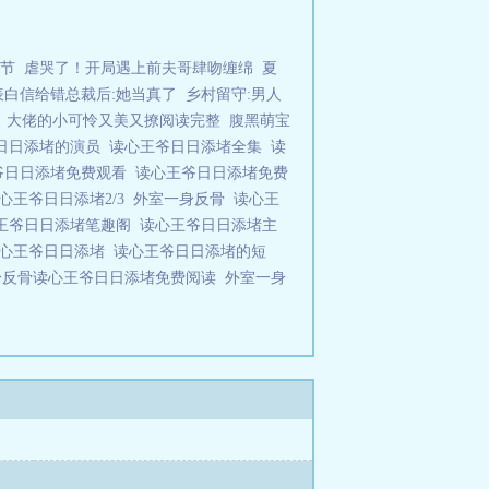
节
虐哭了！开局遇上前夫哥肆吻缠绵
夏
表白信给错总裁后:她当真了
乡村留守:男人
：大佬的小可怜又美又撩阅读完整
腹黑萌宝
日日添堵的演员
读心王爷日日添堵全集
读
爷日日添堵免费观看
读心王爷日日添堵免费
心王爷日日添堵2/3
外室一身反骨
读心王
王爷日日添堵笔趣阁
读心王爷日日添堵主
心王爷日日添堵
读心王爷日日添堵的短
身反骨读心王爷日日添堵免费阅读
外室一身