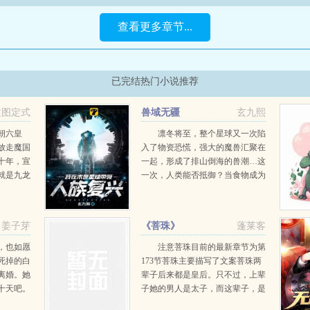
查看更多章节...
已完结热门小说推荐
拉图定式
兽域无疆
玄九熙
朝六皇
凛冬将至，整个星球又一次陷
放走魔国
入了物资恐慌，强大的魔兽汇聚在
十年，宣
一起，形成了排山倒海的兽潮…这
就是九龙
一次，人类能否抵御？当食物成为
得到一块
终极问题的时候，活下去，才是勇
到种种卦
气！...
到各种命
姜子芽
《菩珠》
蓬莱客
...
，也如愿
注意菩珠目前的最新章节为第
死掉的白
173节菩珠主要描写了文案菩珠两
离婚。她
辈子后来都是皇后。只不过，上辈
十天吧。
子她的男人是太子，而这辈子，是
他的心
太子那个谋朝篡位的皇叔。背景架