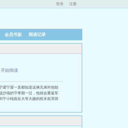
登录
注册
会员书架
阅读记录
、
开始阅读
宁濯宁濯一直都知道这俩兄弟对他怨
战沙场的守孝期一过，他就会重返军
和宁小纯跪在大哥大嫂的棺木前哭得