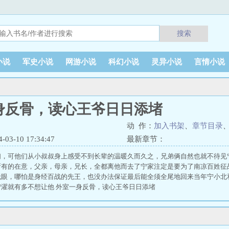
搜索
小说
军史小说
网游小说
科幻小说
灵异小说
言情小说
身反骨，读心王爷日日添堵
动 作：
加入书架
、
章节目录
3-10 17:34:47
最新章节：
们，可他们从小叔叔身上感受不到长辈的温暖久而久之，兄弟俩自然也就不待见
所有的在意，父亲，母亲，兄长，全都离他而去了宁家注定是要为了南凉百姓征
无眼，哪怕是身经百战的先王，也没办法保证最后能全须全尾地回来当年宁小北
濯就有多不想让他 外室一身反骨，读心王爷日日添堵