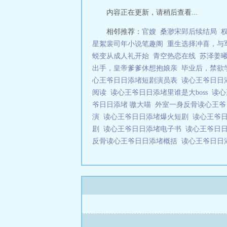
内容正在更新，请稍后查看...
相邻推荐：
官嫂
桑渺宋郢后续结局
星絮裴司年小说笔趣阁
重生选择冲喜，与
蜕变从成人礼开始
青空热恋在线
苏泽姜
出手，皇帝爹爹休想抱娘亲
毕业后，禁欲
心王爷日日添堵短剧演员表
读心王爷日日
阅读
读心王爷日日添堵里谁是大boss
读心
爷日日添堵 嗷大喵
外室一身反骨读心王
演
读心王爷日日添堵爆火短剧
读心王爷
剧
读心王爷日日添堵电子书
读心王爷日
反骨读心王爷日日添堵概括
读心王爷日日