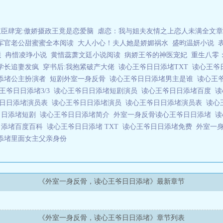
权臣肆宠:傲娇摄政王竟是恋爱脑
虐恋：我与姐夫友情之上恋人未满全文章
军官老公甜蜜蜜全本阅读
大人小心！夫人她是娇媚祸水
盛昀温妍小说
曦
冉惜凌琤小说
黄惜蕊萧文廷小说阅读
病娇王爷的神医宠妃
重生八零
学长追妻发疯
穿书后:我抱紧破产大佬
读心王爷日日添堵TXT
读心王爷
添堵公主扮演者
短剧外室一身反骨
读心王爷日日添堵男主是谁
读心王
王爷日日添堵3/3
读心王爷日日添堵短剧演员
读心王爷日日添堵百度
读
爷日日添堵演员表
读心王爷日日添堵演员
读心王爷日日添堵演员表
读心
日日添堵短剧
读心王爷日日添堵简介
外室一身反骨读心王爷日日添堵
读
日添堵百度百科
读心王爷日日添堵 TXT
读心王爷日日添堵免费
外室一
添堵里面女主父亲身份
《外室一身反骨，读心王爷日日添堵》最新章节
《外室一身反骨，读心王爷日日添堵》章节列表