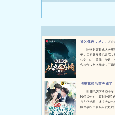
逢凶化吉，从九
柏
龙夺嫡开始
陆鸣渊穿越成大炎王
子，因原身被美色蛊惑，
妖女，犯下重罪，禁足三
告与帝位彻底无缘，开局
夺嫡地狱副本。他却意外
神秘的六爻龟甲，可以看
象，逢凶化吉，并且能得
携崽离婚后前夫成了
格加持。上爻吉卦，守宫为福
她备胎
时卿暗恋厉斯尧十年
以偿嫁给他，直到他得知
月光还活着，冰冷冷说出
藏住孕检单苦笑陪我最后
自以为能用十天时间改变