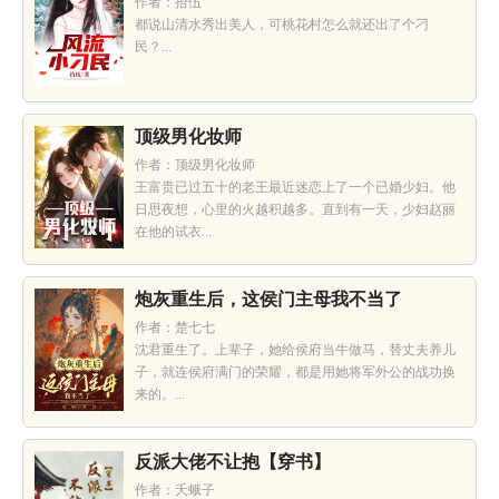
作者：拾伍
都说山清水秀出美人，可桃花村怎么就还出了个刁
民？...
顶级男化妆师
作者：顶级男化妆师
王富贵已过五十的老王最近迷恋上了一个已婚少妇。他
日思夜想，心里的火越积越多。直到有一天，少妇赵丽
在他的试衣...
炮灰重生后，这侯门主母我不当了
作者：楚七七
沈君重生了。上辈子，她给侯府当牛做马，替丈夫养儿
子，就连侯府满门的荣耀，都是用她将军外公的战功换
来的。...
反派大佬不让抱【穿书】
作者：夭蛾子