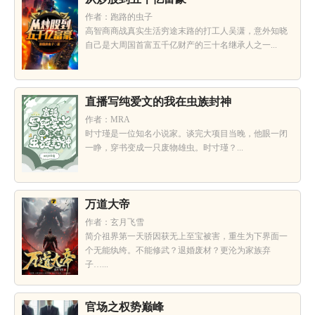
作者：跑路的虫子
高智商商战真实生活穷途末路的打工人吴潇，意外知晓
自己是大周国首富五千亿财产的三十名继承人之一...
直播写纯爱文的我在虫族封神
作者：MRA
时寸瑾是一位知名小说家。谈完大项目当晚，他眼一闭
一睁，穿书变成一只废物雄虫。时寸瑾？...
万道大帝
作者：玄月飞雪
简介祖界第一天骄因获无上至宝被害，重生为下界面一
个无能纨绔。不能修武？退婚废材？更沦为家族弃
子…...
官场之权势巅峰