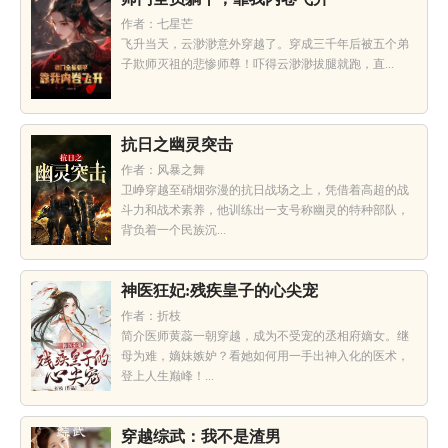
作者：七星芒
飞升当天，云渺渺意外穿越了。穿成三千年后被五个弟
子欺师灭祖的悲惨师尊！吓得云渺渺拔腿就跑，直...
抗日之幽灵突击
作者：风暴之舞
卫峥穿越至硝烟弥漫的抗日战场之上，凭借着高超的战
斗力和战术素养，他训练出一支号称幽灵的特种部队，
背负着一个民族沉...
神医狂妃:残疾皇子的心尖宠
作者：折枝
简介医师黄蕊一朝穿越，成为不受宠的丞相府嫡女。继
母为难，嫡妹嫉妒？看她如何用一手出神入化的医术，
登上人生巅峰！...
穿越综武：我不是渣男