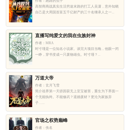
作者：跑路的虫子
高智商商战真实生活穷途末路的打工人吴潇，意外知晓
自己是大周国首富五千亿财产的三十名继承人之一...
直播写纯爱文的我在虫族封神
作者：MRA
时寸瑾是一位知名小说家。谈完大项目当晚，他眼一闭
一睁，穿书变成一只废物雄虫。时寸瑾？...
万道大帝
作者：玄月飞雪
简介祖界第一天骄因获无上至宝被害，重生为下界面一
个无能纨绔。不能修武？退婚废材？更沦为家族弃
子…...
官场之权势巅峰
作者：佚名