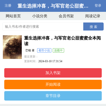
重生选择冲喜，与军官老公甜蜜蜜全本阅
注册
登录
网站首页
小说分类
会员书架
阅读记录
搜 索
重生选择冲喜，与军官老公甜蜜蜜全本阅
读
峦镜 著
都市小说
连载中
最近更新：
更新时间：
2024-03-10 17:31:54
加入书架
开始阅读
章节目录