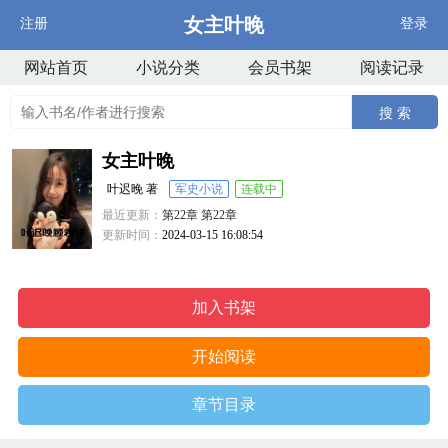
女主叶晚
注册
登录
网站首页
小说分类
会员书架
阅读记录
搜 索
女主叶晚
叶迟晚 著
军史小说
连载中
最近更新：
第22章 第22章
更新时间：
2024-03-15 16:08:54
加入书架
开始阅读
章节目录