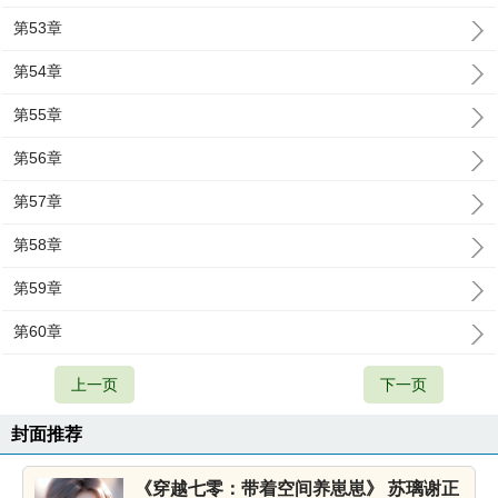
第53章
第54章
第55章
第56章
第57章
第58章
第59章
第60章
上一页
下一页
封面推荐
《穿越七零：带着空间养崽崽》 苏璃谢正