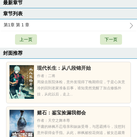
最新章节
章节列表
第1章 第 1 章
上一页
下一页
封面推荐
现代长生：从八段锦开始
作者：二将
周燊去医院体检，意外发现得了晚期癌症，于是心灰意
冷的回到老家准备后事，谁知竟然觉醒了加点修炼外
挂，从此以后，走上...
赌石：鉴宝捡漏我都会
作者：天空之舞本尊
平庸的林枫不忍母亲和妹妹受辱，与恶霸搏斗，没想到
意外获得金手指。从此，林枫被校花倒追，被女总裁青