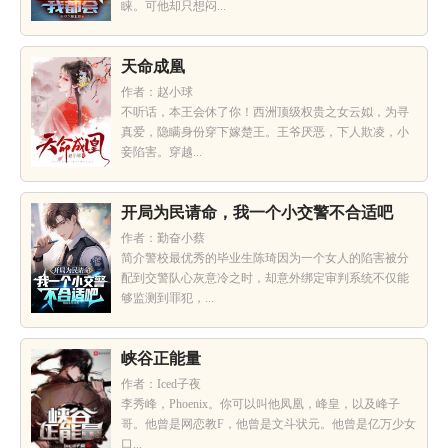
睐。可他却只想闷...
天命成凰
作者：赵小球
不听话，本王会休了你！西洲顶级权贵之女云姒，为寻
真爱，隐瞒身份穿下嫁楚王。王爷厌恶，下人欺凌，小
妾陷害。穿越...
开局为民请命，我一个小交警不合适吧
作者：勤奋小蔡
简介警校最优秀的毕业生陈琦因为一个女人的陷害被分
配到交警队心灰意冷之时，却意外绑定审判系统不仅能
够监测到罪犯，...
峡谷正能量
作者：Iced子夜
李秀峰，Phoenix。你可以叫他凤凰，峰皇，以及峰子
哥。他曾是网恋教F，他曾是文斗状元。他曾是亿万少女
口...