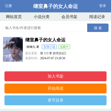
继室鼻子的女人命运
注册
登录
网站首页
小说分类
会员书架
阅读记录
搜 索
继室鼻子的女人命运
枝呦九 著
言情小说
连载中
最近更新：
第 113 章 折绾后记2
更新时间：
2024-07-07 23:20:50
加入书架
开始阅读
章节目录