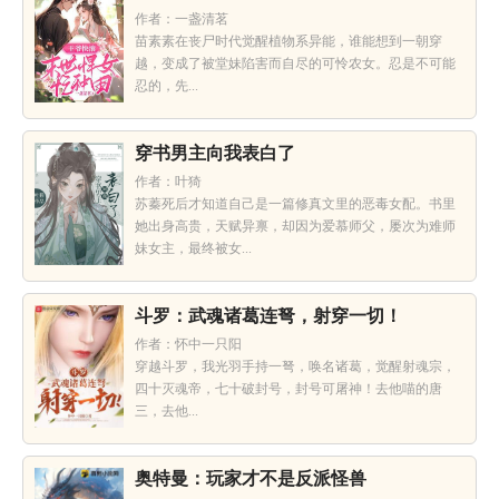
作者：一盏清茗
苗素素在丧尸时代觉醒植物系异能，谁能想到一朝穿
越，变成了被堂妹陷害而自尽的可怜农女。忍是不可能
忍的，先...
穿书男主向我表白了
作者：叶猗
苏蓁死后才知道自己是一篇修真文里的恶毒女配。书里
她出身高贵，天赋异禀，却因为爱慕师父，屡次为难师
妹女主，最终被女...
斗罗：武魂诸葛连弩，射穿一切！
作者：怀中一只阳
穿越斗罗，我光羽手持一弩，唤名诸葛，觉醒射魂宗，
四十灭魂帝，七十破封号，封号可屠神！去他喵的唐
三，去他...
奥特曼：玩家才不是反派怪兽