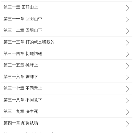
第三十章 回羽山上
第三十一章 回羽山中
第三十二章 回羽山下
第三十三章 打的就是嘴贱的
第三十四章 切磋切磋
第三十五章 摊牌上
第三十六章 摊牌下
第三十七章 不同意上
第三十八章 不同意下
第三十九章 决生死
第四十章 须弥试场