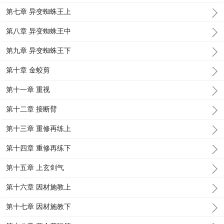
第七章 异变蜘蛛王上
第八章 异变蜘蛛王中
第九章 异变蜘蛛王下
第十章 金蛟剪
第十一章 重视
第十二章 接断臂
第十三章 重修再练上
第十四章 重修再练下
第十五章 上玄剑气
第十六章 因材施教上
第十七章 因材施教下