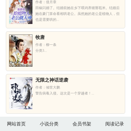
作者：借月章
田椒闪婚了。结婚前她在乡下喂鸡养猪掰苞米。结婚后
她在豪门算命看相哄老公。虽然她的老公是植物人，但
也是需要哄的...
牧唐
作者：柳一条
分类3...
无限之神话逆袭
作者：倾世大鹏
警告病毒入侵。这次是一个穿越者！...
网站首页
小说分类
会员书架
阅读记录