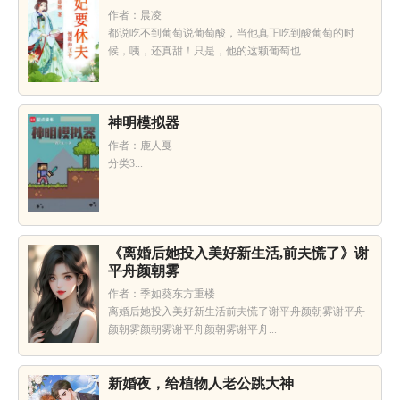
作者：晨凌
都说吃不到葡萄说葡萄酸，当他真正吃到酸葡萄的时
候，咦，还真甜！只是，他的这颗葡萄也...
神明模拟器
作者：鹿人戛
分类3...
《离婚后她投入美好新生活,前夫慌了》谢
平舟颜朝雾
作者：季如葵东方重楼
离婚后她投入美好新生活前夫慌了谢平舟颜朝雾谢平舟
颜朝雾颜朝雾谢平舟颜朝雾谢平舟...
新婚夜，给植物人老公跳大神