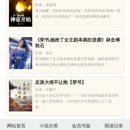
作者：琉璃湾
身为神豪，您的时间就是金钱！当前系统等级1级每一秒
钟，获得001元的现金叮！恭喜您获得网络神豪体...
《穿书,她抢了女主剧本疯狂逆袭》林念傅
秋石
作者：佚名
穿书她抢了女主剧本疯狂逆袭七零宠婚，嫁给最强硬汉
林念傅秋石林念傅秋石傅秋石林念傅秋石林念...
反派大佬不让抱【穿书】
作者：夭蛾子
新文故人归已经开坑啦！！！沈封在抢夺国家卧底资料
后，被人埋伏暗杀，心中的不甘引来系统三三三交
易。...
网站首页
小说分类
会员书架
阅读记录