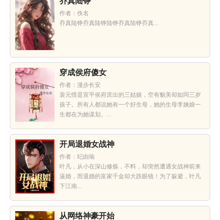
乔真陆铮
作者：佚名
乔真陆铮乔真陆铮陆铮乔真陆铮乔真...
穿成侯府傻女
作者：漫步长安
裴元惜是宣平侯府庶出的三姑娘，空有貌美却如同三岁
孩子。所有人都说她有一个好生母，她的生母李姨娘一
生都在为她谋划。...
开局退婚女战神
作者：纪由瑜
叶凡，从小在深山修炼，不料，却突然遭遇女战神前来
逼婚，而退婚的富家千金却大跌眼镜！为了躲避，叶凡
下江南...
从网络神豪开始