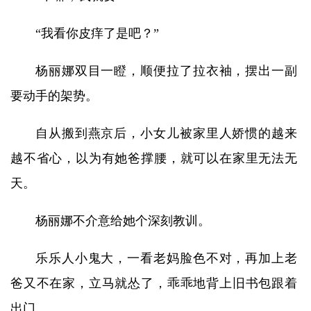
“我看你皮痒了是吧？”
杨丽娜双目一瞪，顺便拉了拉衣袖，摆出一副
要动手的架势。
自从搬到燕京后，小女儿被家里人娇惯的越来
越不省心，以为有她爸撑腰，就可以在家里无法无
天。
杨丽娜不介意给她个深刻教训。
乐乐人小鬼大，一看老妈脸色不对，再加上老
爸又不在家，立马就怂了，乖乖地背上旧书包跟着
出门。