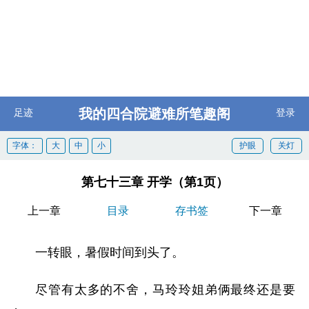
我的四合院避难所笔趣阁
足迹
登录
字体：
大
中
小
护眼
关灯
第七十三章 开学（第1页）
上一章
目录
存书签
下一章
一转眼，暑假时间到头了。
尽管有太多的不舍，马玲玲姐弟俩最终还是要