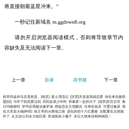
将直接朝着蓝星冲来。”
一秒记住新域名 m.ggdown8.org
请勿开启浏览器阅读模式，否则将导致章节内
容缺失及无法阅读下一章。
上一章
目录
存书签
下一章
校草同桌掉马后竟然是…[电竞]
废土漂流记
[洪荒]天道逼我谈恋爱
绿谷来自敌联
盟[综]
与年下的恋爱法则
回到反派少年时
和暴君一起的日子
[清穿]东宫女官
春
日玛格丽特
穿书后我被迫修罗场
师徒恋女主觉醒后
古神在低语
可爱过敏原
我
在大宋卖火锅[种田]
病王爷的火葬场之路
进化的四十六亿重奏
女配重生后更能
作了
从文抄公到全大陆巨星
穿成炮灰小傻子
末日大佬来自精神病院！