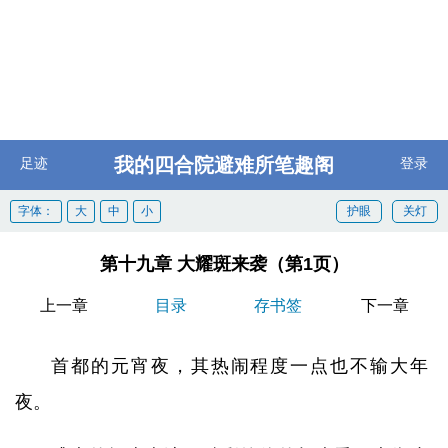
我的四合院避难所笔趣阁
足迹
登录
字体：
大
中
小
护眼
关灯
第十九章 大耀斑来袭（第1页）
上一章
目录
存书签
下一章
首都的元宵夜，其热闹程度一点也不输大年
夜。